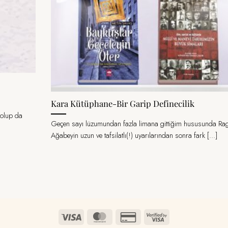
Kara Kütüphane-Bir Garip Definecilik
 olup da
Geçen sayı lüzumundan fazla limana gittiğim hususunda Ra
Ağabeyin uzun ve tafsilatlı(!) uyarılarından sonra fark [...]