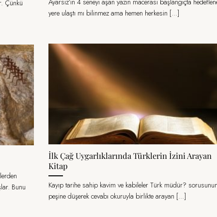
Ayarsız’ın 4 seneyi aşan yazın macerası başlangıçta hedeflen
r. Çünkü
yere ulaştı mı bilinmez ama hemen herkesin [...]
İlk Çağ Uygarlıklarında Türklerin İzini Arayan
Kitap
klerden
Kayıp tarihe sahip kavim ve kabileler Türk müdür? sorusunu
şlar. Bunu
peşine düşerek cevabı okuruyla birlikte arayan [...]