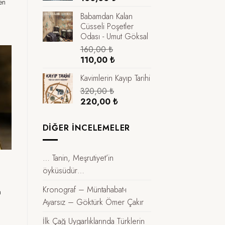
en
Babamdan Kalan
Cüsseli Poşetler
Odası - Umut Göksal
160,00
₺
Orijinal
Şu
110,00
₺
fiyat:
andaki
Kavimlerin Kayıp Tarihi
160,00 ₺.
fiyat:
320,00
₺
110,00 ₺.
Orijinal
Şu
220,00
₺
fiyat:
andaki
320,00 ₺.
fiyat:
DIĞER İNCELEMELER
220,00 ₺.
… Tanin, Meşrutiyet’in
öyküsüdür…
Kronograf – Müntahabat-ı
n
Ayarsız – Göktürk Ömer Çakır
İlk Çağ Uygarlıklarında Türklerin