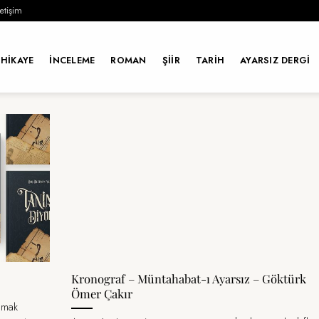
letişim
HIKAYE
İNCELEME
ROMAN
ŞIIR
TARIH
AYARSIZ DERGI
Kronograf – Müntahabat-ı Ayarsız – Göktürk
Ömer Çakır
almak