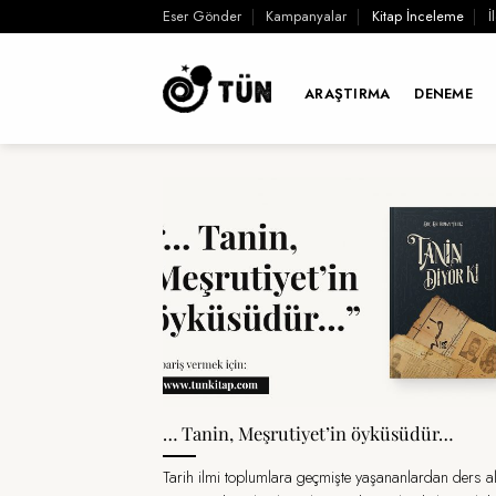
İçeriğe
Eser Gönder
Kampanyalar
Kitap İnceleme
İ
atla
ARAŞTIRMA
DENEME
… Tanin, Meşrutiyet’in öyküsüdür…
Tarih ilmi toplumlara geçmişte yaşananlardan ders 