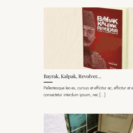
Bayrak, Kalpak, Revolver…
Pellentesque leo ex, cursus at efficitur ac, efficitur at 
consectetur interdum ipsum, nec [...]