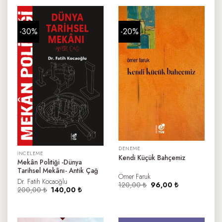
-30%
-20%
DENEME
İNCELEME
Kendi Küçük Bahçemiz
Mekân Politiği -Dünya
Tarihsel Mekânı- Antik Çağ
Ömer Faruk
Dr. Fatih Kocaoğlu
Orijinal
Şu
120,00
₺
96,00
₺
Orijinal
Şu
200,00
₺
140,00
₺
fiyat:
andaki
fiyat:
andaki
120,00 ₺.
fiyat:
200,00 ₺.
fiyat:
96,00 ₺.
140,00 ₺.