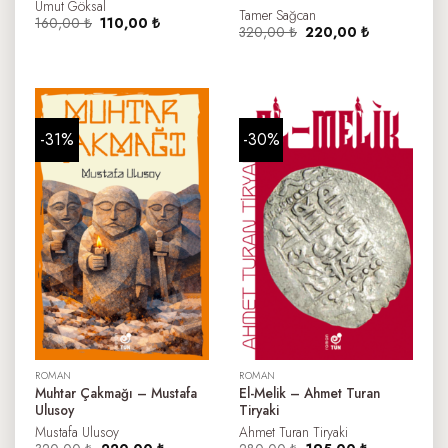
Umut Göksal
Tamer Sağcan
Orijinal
Şu
160,00
₺
110,00
₺
Orijinal
Şu
320,00
₺
220,00
₺
fiyat:
andaki
fiyat:
andaki
160,00 ₺.
fiyat:
320,00 ₺.
fiyat:
110,00 ₺.
220,00 ₺.
-31%
-30%
ROMAN
ROMAN
Muhtar Çakmağı – Mustafa
El-Melik – Ahmet Turan
Ulusoy
Tiryaki
Mustafa Ulusoy
Ahmet Turan Tiryaki