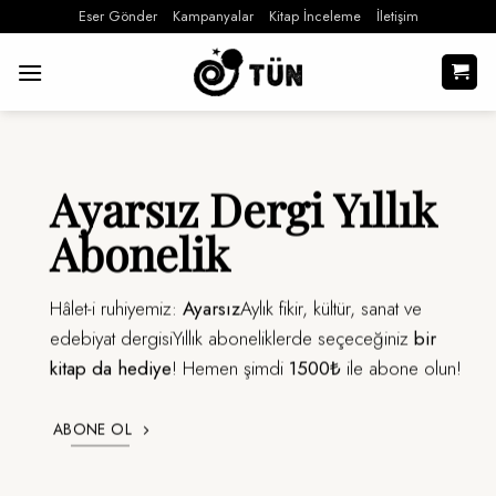
İçeriğe
Eser Gönder
Kampanyalar
Kitap İnceleme
İletişim
atla
Ayarsız Dergi Yıllık
Abonelik
Hâlet-i ruhiyemiz:
Ayarsız
Aylık fikir, kültür, sanat ve
edebiyat dergisiYıllık aboneliklerde seçeceğiniz
bir
kitap da hediye
! Hemen şimdi
1500₺
ile abone olun!
ABONE OL