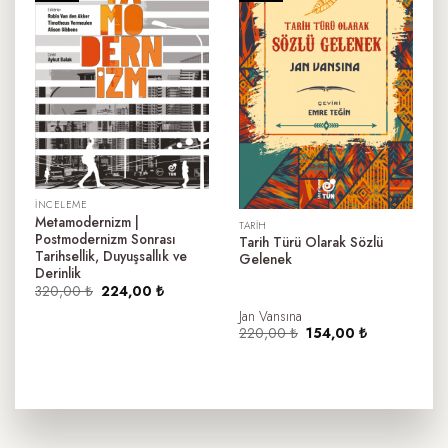
İNCELEME
Metamodernizm |
TARIH
Postmodernizm Sonrası
Tarih Türü Olarak Sözlü
Tarihsellik, Duyuşsallık ve
Gelenek
Derinlik
Orijinal
Şu
320,00
₺
224,00
₺
fiyat:
andaki
Jan Vansına
320,00 ₺.
fiyat:
224,00 ₺.
Orijinal
Şu
220,00
₺
154,00
₺
fiyat:
andaki
220,00 ₺.
fiyat:
154,00 ₺.