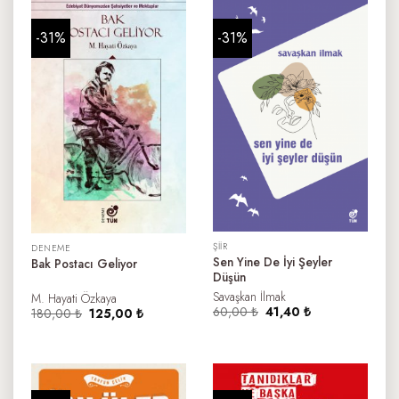
-31%
-31%
ŞIIR
DENEME
Sen Yine De İyi Şeyler
Bak Postacı Geliyor
Düşün
Savaşkan İlmak
M. Hayati Özkaya
Orijinal
Şu
60,00
₺
41,40
₺
Orijinal
Şu
180,00
₺
125,00
₺
fiyat:
andaki
fiyat:
andaki
60,00 ₺.
fiyat:
180,00 ₺.
fiyat:
41,40 ₺.
125,00 ₺.