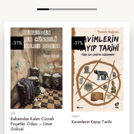
-31%
-31%
ŞIIR
TARIH
Babamdan Kalan Cüsseli
Kavimlerin Kayıp Tarihi
Poşetler Odası – Umut
Göksal