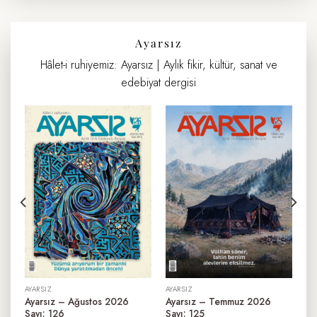
Ayarsız
Hâlet-i ruhiyemiz: Ayarsız | Aylık fikir, kültür, sanat ve
edebiyat dergisi
AYARSIZ
AYARSIZ
:
Ayarsız – Ağustos 2026
Ayarsız – Temmuz 2026
Sayı: 126
Sayı: 125