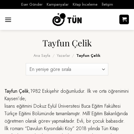
İçeriğe
Eser Gönder
Kampanyalar
Kitap İnceleme
İletişim
atla
Tayfun Çelik
Ana Sayfa
/
Yazarlar
/
Tayfun Çelik
Tayfun Çelik
,1982 Eskişehir doğumludur. İlk ve orta öğrenimini
Kayseri’de;
lisans eğitimini Dokuz Eylül Üniversitesi Buca Eğitim Fakültesi
Türkçe Eğitimi Bölümünde tamamlamıştır. Millî Eğitim Bakanlığında
öğretmen olarak görev yapmaktadır. Evli, bir çocuk babasıdır.
İlk romanı “Davulun Kıyısındaki Köy” 2018 yılında Tün Kitap