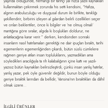
yaşında öldüğünde, herhangi bir tarihçi yal nızca yazılı kaynakları
kullanmaktan çekinmek zorunda his setti kendisini, “Hafıza,
algının arabuluculuğu ve duygusal durum ile birlikte, tanıklığı
şekillendirir, birbirini izleyen al gılardan belirli özellikleri seçer
ve onları beklentiler, önce ki bilgiler ve ‘ne olmuş olmalı’
mantığına göre sıralar, algıda ki boşlukları doldurur, ne
anlatılacağına karar verir.” derken, kendisinden sonraki
insanların nasıl hatırlamaları gerektiği ne dair ipuçları bıraktı, tarihi
egemenlerin egemenliğinden çıkardı, bütün süslü cümlelere
rağmen geriye atılan insan topluluklarını, yazmadıkları ama
söyledikleri aracılığıyla ta rih kalabalığının içine kattı ve yazılı-
yazısız bütün kaynakları belirsizleştirdi; çünkü insan yanlış hatırlar,
yanlış yazar, pek öyle güvenilir değildir, bunun böyle olduğu
geriye bıraktık larından da bellidir, Vansina’nın bıraktıkları da dâhil
olmak üzere…
İLGILI ÜRÜNLER