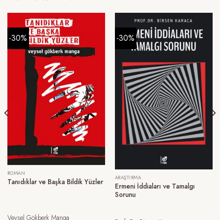
-30%
-30%
ROMAN
ARAŞTIRMA
Tanıdıklar ve Başka Bildik Yüzler
Ermeni İddiaları ve Tamalgı
Sorunu
Veysel Gökberk Manga