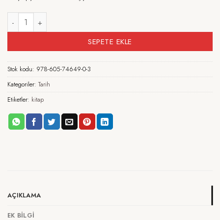
Tarih Türü Olarak Sözlü Gelenek adet
SEPETE EKLE
Stok kodu:
978-605-74649-0-3
Kategoriler:
Tarih
Etiketler:
kitap
AÇIKLAMA
EK BILGI