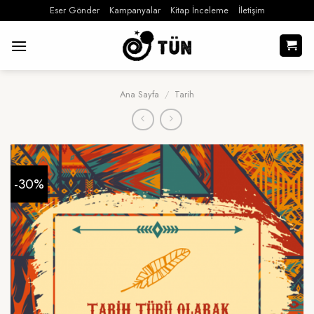
İçeriğe
Eser Gönder
Kampanyalar
Kitap İnceleme
İletişim
atla
Ana Sayfa
/
Tarih
-30%