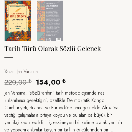
Tarih Türü Olarak Sözlü Gelenek
Yazar:
Jan Vansına
Orijinal
Şu
220,00
154,00
₺
₺
fiyat:
andaki
Jan Vansina, “sözlü tarihin” tarih metodolojisinde nasıl
220,00 ₺.
fiyat:
kullanılması gerektiğini, özellikle De mokratik Kongo
154,00 ₺.
Cumhuriyeti, Ruanda ve Burundi’de ama ge nelde Afrika’da
yaptığı çalışmalarla ortaya koydu ve bu alan da büyük bir
yenilikçi kabul edildi. Hiç eskimeyen bir kelime olarak yeninin
ve yepyeni anlamlar taşıyan bir tarihin öncülerinden biri…