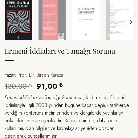
Ermeni İddiaları ve Tamalgı Sorunu
Yazar:
Prof. Dr. Birsen Karaca
Orijinal
Şu
130,00
91,00
₺
₺
fiyat:
andaki
Ermeni İddiaları ve Tamalgı Sorunu
başlıklı bu kitap, Ermeni
130,00 ₺.
fiyat:
iddialarıyla ilgili 2003 yılından bugüne kadar değişik tarihlerde
91,00 ₺.
verdiğim konferans metinlerinden ve dergilerde yayınlanan
makalelerimden oluşmaktadır. Bununla birlikte, daha önce
kullanılmış olan bilgiler ve kaynakçalar yeniden gözden
geçirilerek güncellenmiştir.