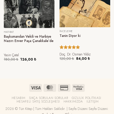
İNCELEME
HATIRAT
Tanin Diyor ki
Başkumandan Vekili ve Harbiye
Nazırı Enver Paşa Çanakkale’de
5 üzerinden
Doç. Dr. Osman Yıldız
Yasin Çatal
5.00
oy
Orijinal
Şu
120,00
₺
84,00
₺
Orijinal
Şu
180,00
₺
126,00
₺
fiyat:
andaki
aldı
fiyat:
andaki
120,00 ₺.
fiyat:
180,00 ₺.
fiyat:
84,00 ₺.
126,00 ₺.
HESABIM
SIKÇA SORULAN SORULAR
GIZLILIK POLITIKASI
MESAFELI SATIŞ SÖZLEŞMESI
HAKKIMIZDA
İLETIŞIM
2026 © Tün Kitap | Tüm Hakları Saklıdır. | Sayfa Düzeni Sayfa Düzeni: