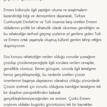
Ermeni kültürüyle ilgili yaptığım okuma ve araştırmaların
kazandırdığı bilgi ve deneyimlere dayanarak, Türkiye
Cumhuriyeti Devleti’ne ve Türk insanına karşı üretilen Ermeni
iddialarının politik bir rahatsızlık olarak okunması gerektiğini ve
bu rahatsızlığın tarihsel geçmişi yüzlerce yıl gerilere giden Türk
ve Ermeni ortak yaşamıyla oluşmuş kültürel genleri tahrip ettiğini
düşünüyorum.
Söz konusu rahatsızlığın neden olduğu sorunlar yumağının
çözülüp çözülemeyeceğiyle ilgili sorulara verilen cevaplar,
genellikle olumsuz. Benim görüşüm, sorunla ilgili tamalgının
henüz gerçekleşmediği, bu nedenle üretilen çözüm
önerilerinin başarıya ulaşmasının olanaksız olduğu yönündedir.
Çözüm üretmek için zorunlu olduğuna inandığım tamalgının tek
bir disiplinin perspektifinden bakarak
gerçekleştirilemeyeceğinden ise eminim. Çünkü Ermeni
soykırımı iddiaları bugünkü görüntüsünü tek bir kaynaktan