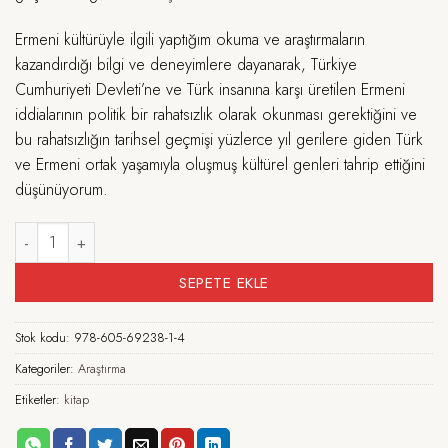
Ermeni kültürüyle ilgili yaptığım okuma ve araştırmaların
kazandırdığı bilgi ve deneyimlere dayanarak, Türkiye
Cumhuriyeti Devleti’ne ve Türk insanına karşı üretilen Ermeni
iddialarının politik bir rahatsızlık olarak okunması gerektiğini ve
bu rahatsızlığın tarihsel geçmişi yüzlerce yıl gerilere giden Türk
ve Ermeni ortak yaşamıyla oluşmuş kültürel genleri tahrip ettiğini
düşünüyorum.
Ermeni İddiaları ve Tamalgı Sorunu adet
SEPETE EKLE
Stok kodu:
978-605-69238-1-4
Kategoriler:
Araştırma
Etiketler:
kitap