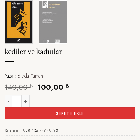
kediler ve kadınlar
Yazar:
Bleda Yaman
Orijinal
Şu
140,00
100,00
₺
₺
fiyat:
andaki
kediler ve kadınlar adet
140,00 ₺.
fiyat:
100,00 ₺.
SEPETE EKLE
Stok kodu:
978-605-74649-5-8