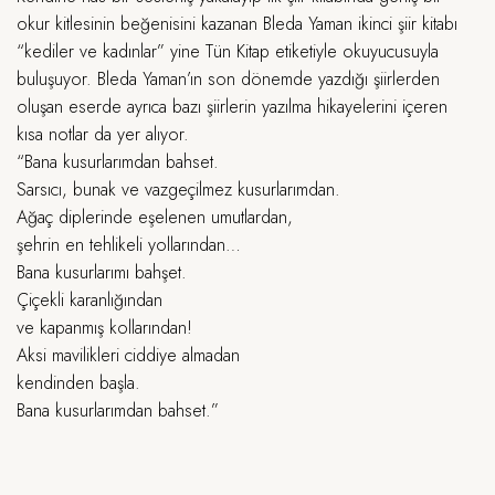
okur kitlesinin beğenisini kazanan Bleda Yaman ikinci şiir kitabı
“kediler ve kadınlar” yine Tün Kitap etiketiyle okuyucusuyla
buluşuyor. Bleda Yaman’ın son dönemde yazdığı şiirlerden
oluşan eserde ayrıca bazı şiirlerin yazılma hikayelerini içeren
kısa notlar da yer alıyor.
“Bana kusurlarımdan bahset.
Sarsıcı, bunak ve vazgeçilmez kusurlarımdan.
Ağaç diplerinde eşelenen umutlardan,
şehrin en tehlikeli yollarından…
Bana kusurlarımı bahşet.
Çiçekli karanlığından
ve kapanmış kollarından!
Aksi mavilikleri ciddiye almadan
kendinden başla.
Bana kusurlarımdan bahset.”