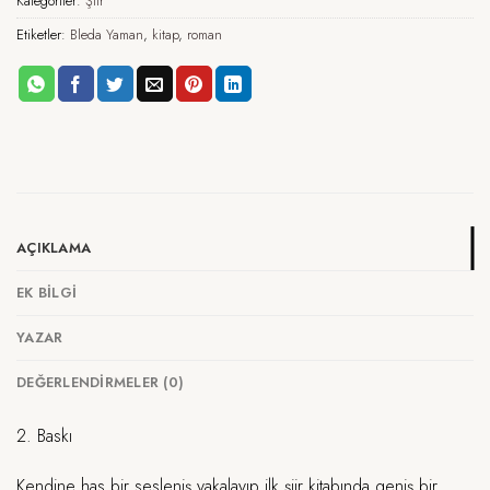
Kategoriler:
Şiir
Etiketler:
Bleda Yaman
,
kitap
,
roman
AÇIKLAMA
EK BILGI
YAZAR
DEĞERLENDIRMELER (0)
2. Baskı
Kendine has bir sesleniş yakalayıp ilk şiir kitabında geniş bir