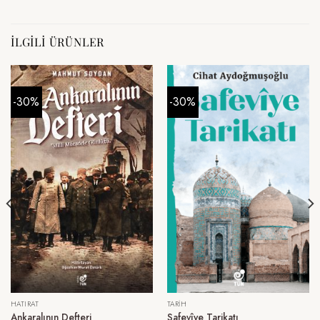
İLGILI ÜRÜNLER
-30%
-30%
HATIRAT
TARIH
Ankaralının Defteri
Safevîye Tarikatı