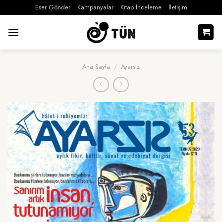
İçeriğe
Eser Gönder
Kampanyalar
Kitap İnceleme
İletişim
atla
Ana Sayfa
/
Ayarsız