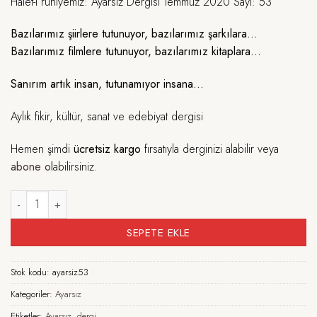
Hâlet-i ruhiyemiz: Ayarsız Dergisi Temmuz 2020 Sayı: 53
Bazılarımız şiirlere tutunuyor, bazılarımız şarkılara…
Bazılarımız filmlere tutunuyor, bazılarımız kitaplara…
Sanırım artık insan, tutunamıyor insana…
Aylık fikir, kültür, sanat ve edebiyat dergisi
Hemen şimdi
ücretsiz kargo
fırsatıyla derginizi alabilir veya
abone ol
abilirsiniz.
Ayarsız - Temmuz 2020 Sayı: 53 adet
SEPETE EKLE
Stok kodu:
ayarsiz53
Kategoriler:
Ayarsız
Etiketler:
Ayarsız
,
dergi