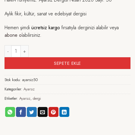
Aylık fikir, kültür, sanat ve edebiyat dergisi
Hemen şimdi
ücretsiz kargo
fırsatıyla derginizi alabilir veya
abone o
l
abilirsiniz.
Ayarsız - Nisan 2020 Sayı: 50 adet
SEPETE EKLE
Stok kodu:
ayarsiz50
Kategoriler:
Ayarsız
Etiketler:
Ayarsız
,
dergi