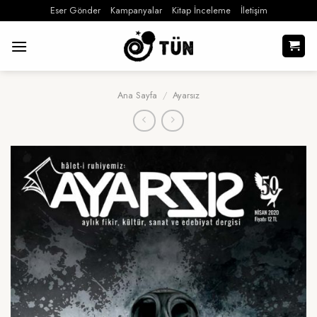
İçeriğe
Eser Gönder
Kampanyalar
Kitap İnceleme
İletişim
atla
Ana Sayfa
/
Ayarsız