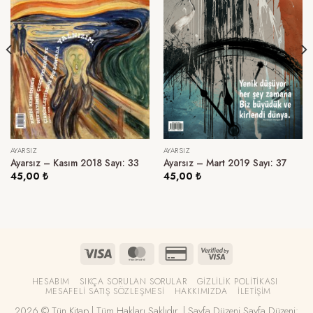
AYARSIZ
AYARSIZ
Ayarsız – Kasım 2018 Sayı: 33
Ayarsız – Mart 2019 Sayı: 37
45,00
₺
45,00
₺
HESABIM
SIKÇA SORULAN SORULAR
GIZLILIK POLITIKASI
MESAFELI SATIŞ SÖZLEŞMESI
HAKKIMIZDA
İLETIŞIM
2026 © Tün Kitap | Tüm Hakları Saklıdır. | Sayfa Düzeni Sayfa Düzeni: