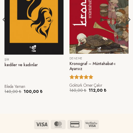
DENEME
ŞIIR
Kronograf – Müntahabat-ı
kediler ve kadınlar
Ayarsız
5 üzerinden
Göktürk Ömer Çakır
Bleda Yaman
5.00
oy
Orijinal
Şu
160,00
₺
112,00
₺
Orijinal
Şu
140,00
₺
100,00
₺
fiyat:
andaki
aldı
fiyat:
andaki
160,00 ₺.
fiyat:
140,00 ₺.
fiyat:
112,00 ₺.
100,00 ₺.