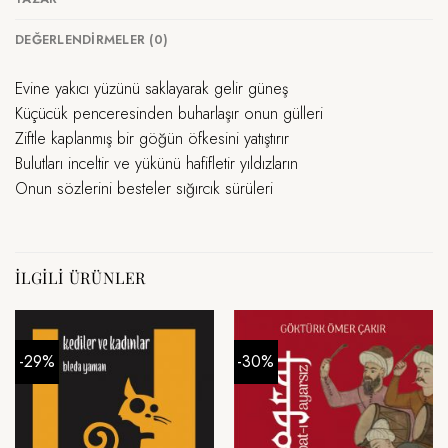
DEĞERLENDIRMELER (0)
Evine yakıcı yüzünü saklayarak gelir güneş
Küçücük penceresinden buharlaşır onun gülleri
Ziftle kaplanmış bir göğün öfkesini yatıştırır
Bulutları inceltir ve yükünü hafifletir yıldızların
Onun sözlerini besteler sığırcık sürüleri
İLGILI ÜRÜNLER
-29%
-30%