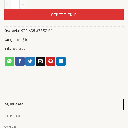
Serçeler Göç Etmez adet
SEPETE EKLE
Stok kodu:
978-605-67852-2-1
Kategoriler:
Şiir
Etiketler:
kitap
AÇIKLAMA
EK BILGI
YAZAR