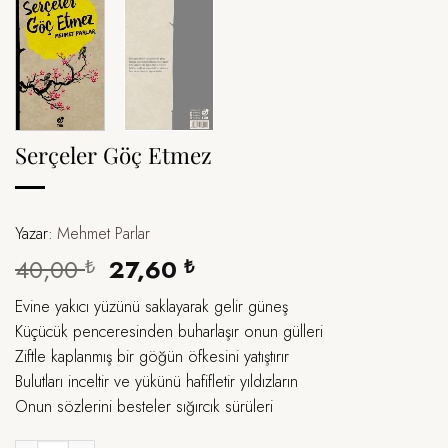
Serçeler Göç Etmez
Yazar:
Mehmet Parlar
Orijinal
Şu
40,00
27,60
₺
₺
fiyat:
andaki
Evine yakıcı yüzünü saklayarak gelir güneş
40,00 ₺.
fiyat:
Küçücük penceresinden buharlaşır onun gülleri
27,60 ₺.
Ziftle kaplanmış bir göğün öfkesini yatıştırır
Bulutları inceltir ve yükünü hafifletir yıldızların
Onun sözlerini besteler sığırcık sürüleri