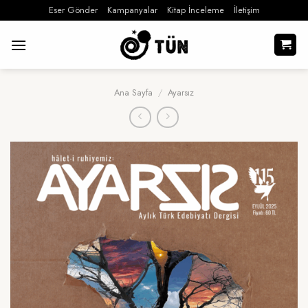
İçeriğe
Eser Gönder
Kampanyalar
Kitap İnceleme
İletişim
atla
Ana Sayfa
/
Ayarsız