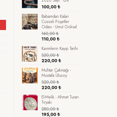
2026 Sayı: 124
100,00
₺
Babamdan Kalan
Cüsseli Poşetler
Odası - Umut Göksal
160,00
₺
Orijinal
Şu
110,00
₺
fiyat:
andaki
Kavimlerin Kayıp Tarihi
160,00 ₺.
fiyat:
320,00
₺
110,00 ₺.
Orijinal
Şu
220,00
₺
fiyat:
andaki
Muhtar Çakmağı -
320,00 ₺.
fiyat:
Mustafa Ulusoy
220,00 ₺.
320,00
₺
Orijinal
Şu
220,00
₺
fiyat:
andaki
El-Melik - Ahmet Turan
320,00 ₺.
fiyat:
Tiryaki
220,00 ₺.
280,00
₺
Orijinal
Şu
195,00
₺