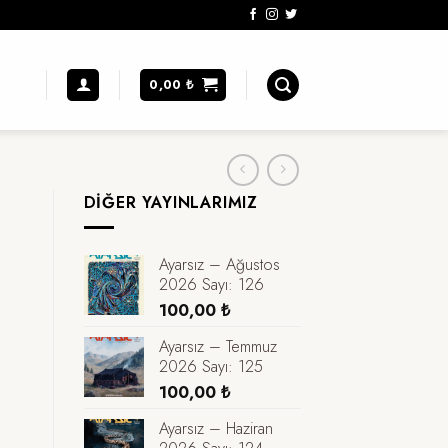
0,00
₺
DIĞER YAYINLARIMIZ
Ayarsız – Ağustos
2026 Sayı: 126
100,00
₺
Ayarsız – Temmuz
2026 Sayı: 125
100,00
₺
Ayarsız – Haziran