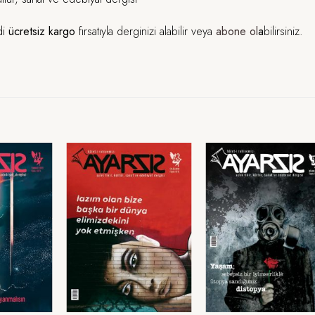
di
ücretsiz kargo
fırsatıyla derginizi alabilir veya
abone ol
a
bilirsiniz.