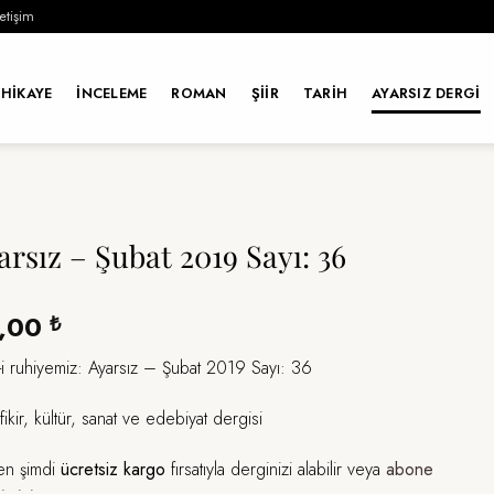
letişim
HIKAYE
İNCELEME
ROMAN
ŞIIR
TARIH
AYARSIZ DERGI
arsız – Şubat 2019 Sayı: 36
,00
₺
-i ruhiyemiz: Ayarsız – Şubat 2019 Sayı: 36
 fikir, kültür, sanat ve edebiyat dergisi
n şimdi
ücretsiz kargo
fırsatıyla derginizi alabilir veya
abone