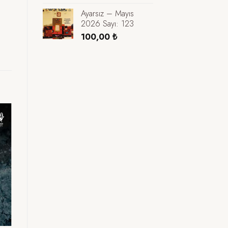
fiyat:
andaki
Ayarsız – Mayıs
280,00 ₺.
fiyat:
2026 Sayı: 123
195,00 ₺.
100,00
₺