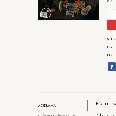
ol
a
bi
Ayar
Stok 
Katego
Etiket
Hâlet-i ruh
AÇIKLAMA
Aylık fikir, 