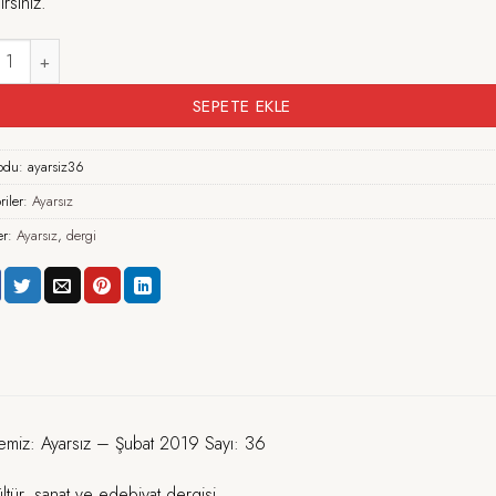
lirsiniz.
sız - Şubat 2019 Sayı: 36 adet
SEPETE EKLE
kodu:
ayarsiz36
riler:
Ayarsız
ler:
Ayarsız
,
dergi
iyemiz: Ayarsız – Şubat 2019 Sayı: 36
kültür, sanat ve edebiyat dergisi