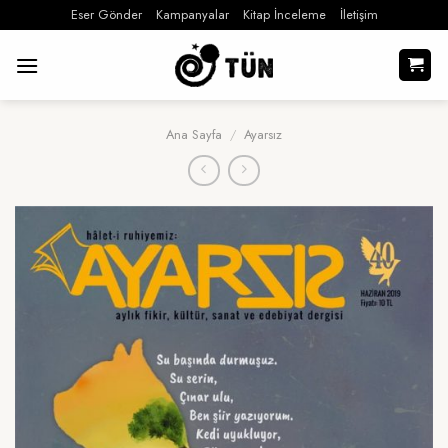
İçeriğe
Eser Gönder
Kampanyalar
Kitap İnceleme
İletişim
atla
Ana Sayfa
/
Ayarsız