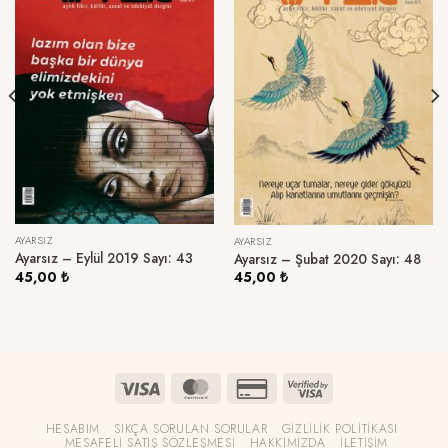
AYARSIZ
AYARSIZ
Ayarsız – Eylül 2019 Sayı: 43
Ayarsız – Şubat 2020 Sayı: 48
45,00
₺
45,00
₺
HESABIM
SIKÇA SORULAN SORULAR
GIZLILIK POLITIKASI
MESAFELI SATIŞ SÖZLEŞMESI
HAKKIMIZDA
İLETIŞIM