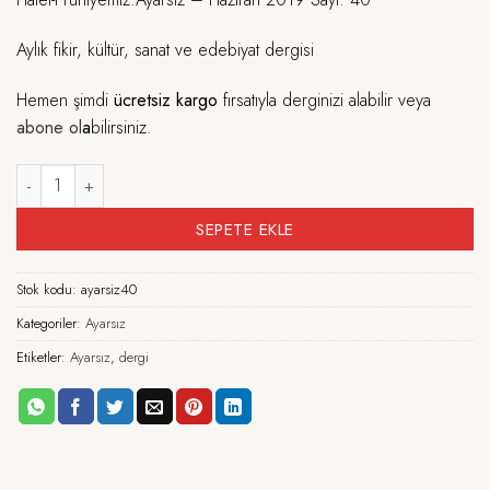
Aylık fikir, kültür, sanat ve edebiyat dergisi
Hemen şimdi
ücretsiz kargo
fırsatıyla derginizi alabilir veya
abone ol
a
bilirsiniz.
Ayarsız - Haziran 2019 Sayı: 40 adet
SEPETE EKLE
Stok kodu:
ayarsiz40
Kategoriler:
Ayarsız
Etiketler:
Ayarsız
,
dergi