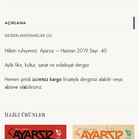
AÇIKLAMA
DEĞERLENDIRMELER (0)
Hâlet-i ruhiyemiz: Ayarsız – Haziran 2019 Sayı: 40
Aylık fikir, kültür, sanat ve edebiyat dergisi
Hemen şimdi
ücretsiz kargo
fırsatıyla derginizi alabilir veya
abone ol
a
bilirsiniz.
İLGILI ÜRÜNLER